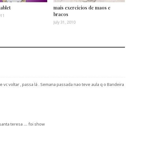
tablet
mais exercicios de maos e
bracos
011
July 31, 2010
 de vc voltar , passa lá . Semana passada nao teve aula q o Bandeira
anta teresa .... foi show