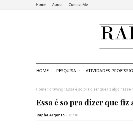
Home
About
Contact Me
HOME
PESQUISA
ATIVIDADES PROFISSI
Home
drawing
Essa é so pra dizer que fiz algo nesse 
Essa é so pra dizer que fiz 
Rapha Argento
-
01:30