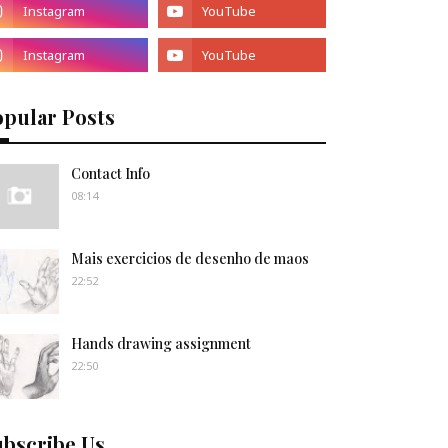
opular Posts
Contact Info
08:14
Mais exercicios de desenho de maos
22:52
Hands drawing assignment
22:50
ubscribe Us