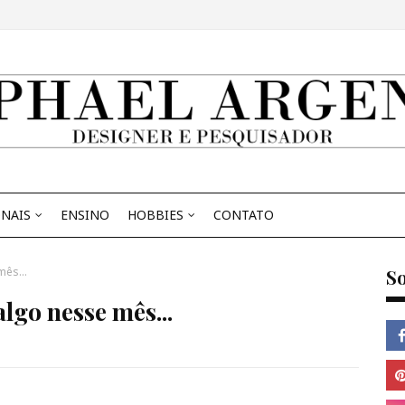
ONAIS
ENSINO
HOBBIES
CONTATO
mês...
So
algo nesse mês...