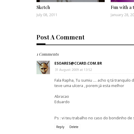
Sketch
Fun with a 
July 08, 2011
January 28, 2
Post A Comment
1 Comments
ESOARES@CCARD.COM.BR
31 August 2009 at 13:52
Fala Rapha, Tu sumiu .... acho q tá tranquilo
teve uma ulcera , porem já esta melhor
Abracao
Eduardo
Ps : vi teu trabalho no caso do bondinho de s
Reply
Delete