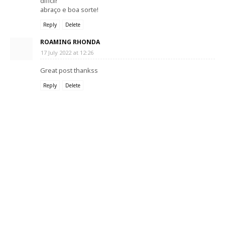
dificil!
abraço e boa sorte!
Reply
Delete
ROAMING RHONDA
17 July 2022 at 12:26
Great post thankss
Reply
Delete