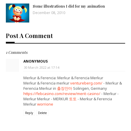
Some illustrations I did for my animation
December 08, 2010
Post A Comment
1 Comments
ANONYMOUS
30 March 2022 at 17:14
Merkur & Ferencia: Merkur & Ferencia Merkur
Merkur & Ferencia merkur
ventureberg.com/
- Merkur &
Ferencia Merkur in
출장안마
Solingen, Germany
https://febcasino.com/review/merit-casino/
- Merkur -
Merkur Merkur - MERKUR
토토
- Merkur & Ferencia
Merkur
worrione
Reply
Delete